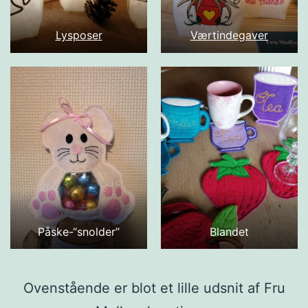
Lysposer
Værtindegaver
Påske-“snolder”
Blandet
Ovenstående er blot et lille udsnit af Fru