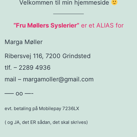
Velkommen til min hjemmeside
“Fru Møllers Syslerier”
er et ALIAS for
Marga Møller
Ribersvej 116, 7200 Grindsted
tlf. – 2289 4936
mail – margamoller@gmail.com
—– oo —-
evt. betaling på Mobilepay 7236LX
( og JA, det ER sådan, det skal skrives)